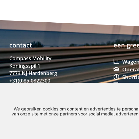
contact
een gree
Compass Mobility
Wagen
Koningsspil 1
Operat
7773 NJ Hardenberg
Shortl
+31(0)85-0822300
Starte
info@compassmobility.nl
Privat
Mobili
Fietsl
We gebruiken cookies om content en advertenties te personal
van onze site met onze partners voor social media, advertere
© Copyright 2026 – Compass Mobility –
Privacyverklaring
–
Disclaimer