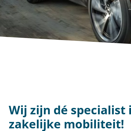
SPECIALIST
Voor vakkundig en merkonafhankel
Wij zijn dé specialist 
zakelijke mobiliteit!
Neem contact met mij op!