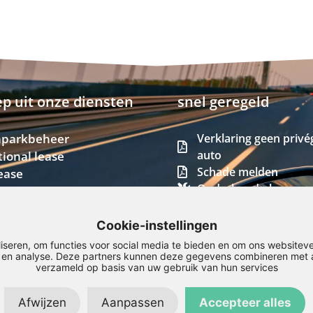
p uit onze diensten
snel geregeld
parkbeheer
Verklaring geen privé
auto
ional lease
Schade melden
ease
Onderhoud plannen
rslease
Download de berijde
e lease
teitspas
Cookie-instellingen
ease
iseren, om functies voor social media te bieden en om ons websiteve
n en analyse. Deze partners kunnen deze gegevens combineren met an
verzameld op basis van uw gebruik van hun services
Afwijzen
Aanpassen
Accepteer alles
LinkedIn