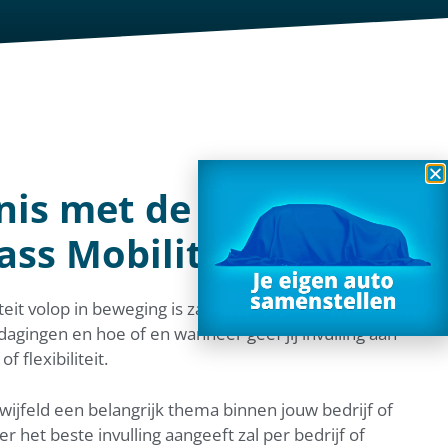
is met de diensten
ss Mobility
teit volop in beweging is zal niemand ontgaan. Maar
tdagingen en hoe of en wanneer geef jij invulling aan
f flexibiliteit.
ijfeld een belangrijk thema binnen jouw bedrijf of
ier het beste invulling aangeeft zal per bedrijf of