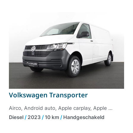
Volkswagen Transporter
Airco, Android auto, Apple carplay, Apple Carplay/Android Auto, Armsteun voor, Autotelefoonvoorbereiding met bluetooth, Bandenspanningscontrolesysteem, Comfortstoel(en), Cruise control, Dab, Elektrische ramen voor, Executive Plus-pakket, Lederen stuurwiel, Lendesteunen (verstelbaar), Multifunctioneel lederen stuurwiel, Navigatiesysteem full map, Reservewiel, Zijwandbekleding laadruimte, 12Volt aansluiting, Airbag bestuurder, Airbag passagier, Alarm klasse 1(startblokkering), Anti Blokkeer Systeem, Anti doorSlip Regeling, Audio installatie, Bestuurdersstoel in hoogte verstelbaar, Bluetooth telefoonvoorbereiding, Boordcomputer, Buitenspiegels elektrisch verstelbaar, Buitenspiegels verwarmbaar, Elektronisch Sper Differentieel, Elektronisch Stabiliteits Programma, Fabrieksgarantie, Hill hold functie, Multimedia-voorbereiding, Navigatiesysteem, Niet in gerookt, Radio, Stuur verstelbaar, Vermoeidheids herkenning, Vervolgbotsing preventie, Zijschuifdeur rechts, Zijwind assistent,
Diesel
/
2023
/
10 km
/
Handgeschakeld