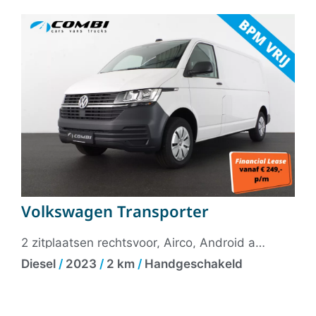
Volkswagen Transporter
2 zitplaatsen rechtsvoor, Airco, Android auto, Apple carplay, Apple Carplay/Android Auto, Armsteun voor, Autotelefoonvoorbereiding met bluetooth, Buitenspiegels elektrisch verstelbaar, Comfortstoel(en), Lendesteunen (verstelbaar), Parkeersensor achter, Tussenschot volledig, Zijschuifdeur rechts, Zijwind assistent, 12Volt aansluiting, Achterklep, Achteruitrijcamera, Achteruitrijcamera, Airbag bestuurder, Airbag passagier, Alarm klasse 1(startblokkering), Anti Blokkeer Systeem, Anti doorSlip Regeling, Audio installatie, Bluetooth telefoonvoorbereiding, Boordcomputer, Buitenspiegels verwarmbaar, Centrale deurvergrendeling met afstandsbediening, Elektrische ramen voor, Elektronisch Sper Differentieel, Elektronisch Stabiliteits Programma, Fabrieksgarantie, Hill hold functie, Multimedia-voorbereiding, Navigatiesysteem full map, Niet in gerookt, Radio, Roetfilter, Stuurbekrachtiging, Stuur verstelbaar, Vervolgbotsing preventie,
Diesel
/
2023
/
2 km
/
Handgeschakeld