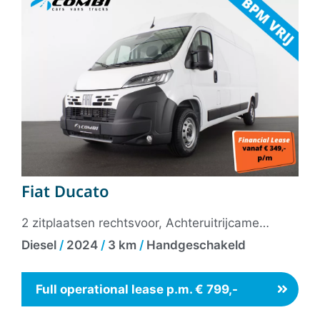
Fiat Ducato
2 zitplaatsen rechtsvoor, Achteruitrijcamera, Airco, Bandenspanningscontrolesysteem, Bluetooth, Bluetooth telefoonvoorbereiding, Cruise control, Dab, Dimlichten automatisch en regensensor, LED dagrijverlichting, Lendesteunen (verstelbaar), Parkeersensor achter, Vering verzwaard, Verkeersbord detectie, Vermoeidheids herkenning, Visibility-pakket, 12Volt aansluiting, Achteruitrijcamera, Airbag bestuurder, Airbag passagier, Alarm klasse 1(startblokkering), Anti Blokkeer Systeem, Anti doorSlip Regeling, Armsteun, Armsteun voor, Autonomous Emergency Braking, Bestuurdersstoel in hoogte verstelbaar, Boordcomputer, Brake Assist System, Buitenspiegels elektrisch verstel- en verwarmbaar, Centrale deurvergrendeling met afstandsbediening, Elektrische ramen voor, Elektronisch Stabiliteits Programma, Fabrieksgarantie, Grootlichtassistent, Hill hold functie, Kleur wit, Multimedia-voorbereiding, Niet in gerookt, Radio, Reservewiel, Rijstrooksensor met correctie, Roetfilter, Stuurbekrachtiging, Stuurbekrachtiging snelheidsafhankelijk, Stuur verstelbaar, Tussenschot volledig, Zijschuifdeur rechts,
Diesel
/
2024
/
3 km
/
Handgeschakeld
Full operational lease p.m. € 799,-