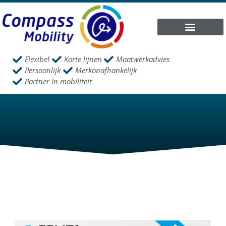
Flexibel
Korte lijnen
Maatwerkadvies
Persoonlijk
Merkonafhankelijk
Partner in mobiliteit