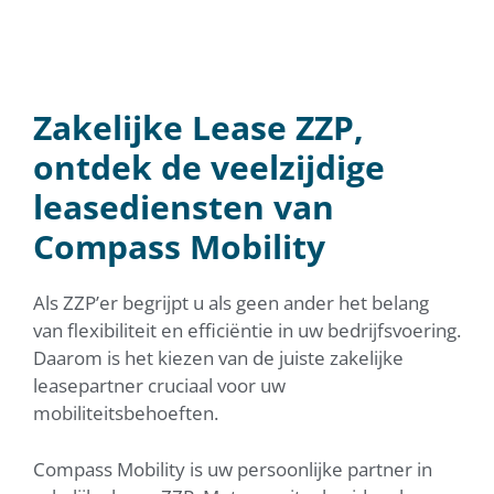
ZAKELIJKE LEASE ZZP
Voor een vast maandbedrag zorgeloos onderweg
Zakelijke Lease ZZP,
ontdek de veelzijdige
Neem contact met mij op!
leasediensten van
Compass Mobility
Als ZZP’er begrijpt u als geen ander het belang
van flexibiliteit en efficiëntie in uw bedrijfsvoering.
Daarom is het kiezen van de juiste zakelijke
leasepartner cruciaal voor uw
mobiliteitsbehoeften.
Compass Mobility is uw persoonlijke partner in