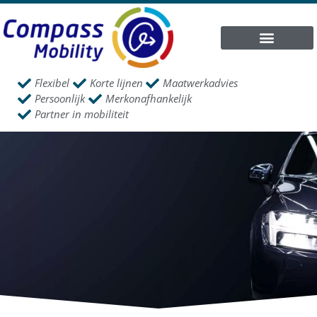
Flexibel
Korte lijnen
Maatwerkadvies
Persoonlijk
Merkonafhankelijk
Partner in mobiliteit