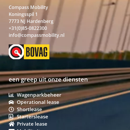
Compass Mobility
Koningsspil 1
7773 NJ Hardenberg
+31(0)85-0822300
info@compassmobility.nl
een greep uit onze diensten
Wagenparkbeheer
Operational lease
Shortlease
Starterslease
Private lease