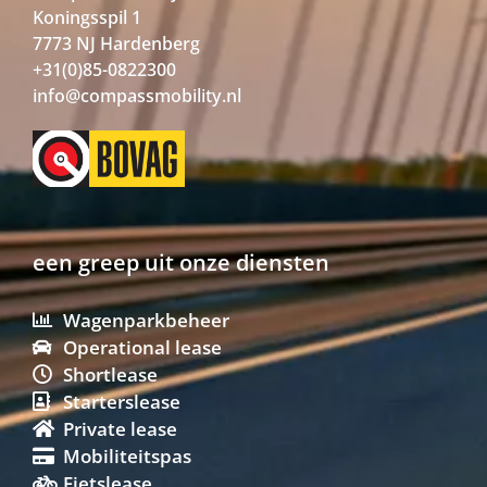
Koningsspil 1
7773 NJ Hardenberg
+31(0)85-0822300
info@compassmobility.nl
een greep uit onze diensten
Wagenparkbeheer
Operational lease
Shortlease
Starterslease
Private lease
Mobiliteitspas
Fietslease