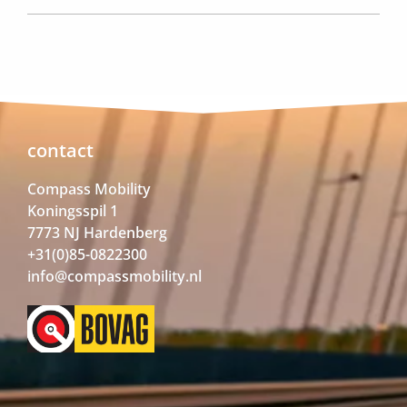
contact
Compass Mobility
Koningsspil 1
7773 NJ Hardenberg
+31(0)85-0822300
info@compassmobility.nl