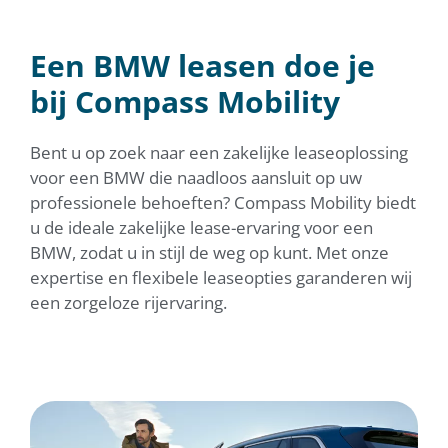
ZAKELIJK EEN BMW
LEASEN
Een BMW leasen doe je
Ontdek het gemak, comfort en de flexibiliteit van
Compass Mobility
bij Compass Mobility
Bent u op zoek naar een zakelijke leaseoplossing
voor een BMW die naadloos aansluit op uw
professionele behoeften? Compass Mobility biedt
u de ideale zakelijke lease-ervaring voor een
BMW, zodat u in stijl de weg op kunt. Met onze
expertise en flexibele leaseopties garanderen wij
een zorgeloze rijervaring.