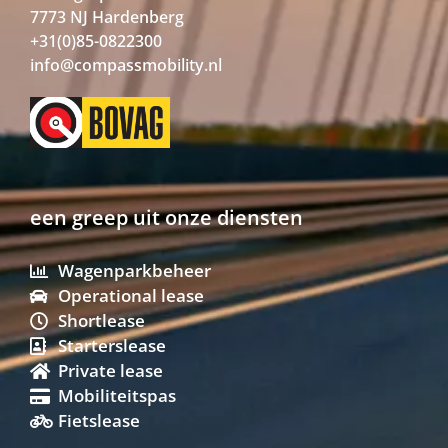
7773 NJ Hardenberg
+31(0)85-0822300
info@compassmobility.nl
een greep uit onze diensten
Wagenparkbeheer
Operational lease
Shortlease
Starterslease
Private lease
Mobiliteitspas
Fietslease