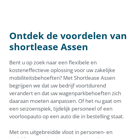
SHORTLEASE ASSEN
Wij beschikken over een ruim assortiment in
personen- & bedrijfswagens.
Ontdek de voordelen van
shortlease Assen
Bent u op zoek naar een flexibele en
kosteneffectieve oplossing voor uw zakelijke
mobiliteitsbehoeften? Met Shortlease Assen
begrijpen we dat uw bedrijf voortdurend
verandert en dat uw wagenparkbehoeften zich
daaraan moeten aanpassen. Of het nu gaat om
een seizoenspiek, tijdelijk personeel of een
voorloopauto op een auto die in bestelling staat.
Met ons uitgebreidde vloot in personen- en