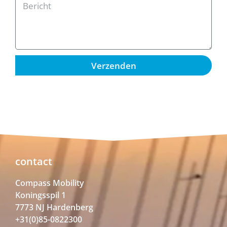
Verzenden
contact
Compass Mobility
Koningsspil 1
7773 NJ Hardenberg
+31(0)85-0822300