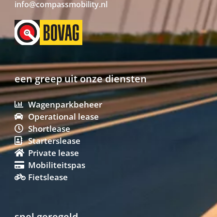
info@compassmobility.nl
een greep uit onze diensten
Wagenparkbeheer
Operational lease
Shortlease
Starterslease
Private lease
Mobiliteitspas
Fietslease
snel geregeld