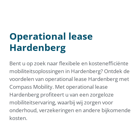
OPERATIONAL LEASE
HARDENBERG
Operational lease
Zekerheid en comfort voor een vast bedrag per
maand!
Hardenberg
Neem contact met mij op!
Bent u op zoek naar flexibele en kostenefficiënte
mobiliteitsoplossingen in Hardenberg? Ontdek de
voordelen van operational lease Hardenberg met
Compass Mobility. Met operational lease
Hardenberg profiteert u van een zorgeloze
mobiliteitservaring, waarbij wij zorgen voor
onderhoud, verzekeringen en andere bijkomende
kosten.