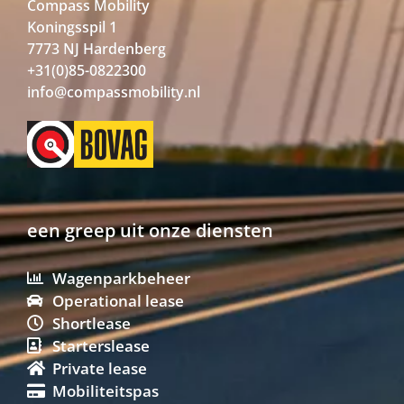
Compass Mobility
Koningsspil 1
7773 NJ Hardenberg
+31(0)85-0822300
info@compassmobility.nl
een greep uit onze diensten
Wagenparkbeheer
Operational lease
Shortlease
Starterslease
Private lease
Mobiliteitspas