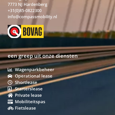
7773 NJ Hardenberg
+31(0)85-0822300
info@compassmobility.nl
een greep uit onze diensten
Wagenparkbeheer
Operational lease
Shortlease
Starterslease
Private lease
Mobiliteitspas
Fietslease