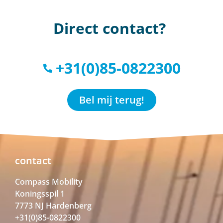
Direct contact?
+31(0)85-0822300
Bel mij terug!
contact
Compass Mobility
Koningsspil 1
7773 NJ Hardenberg
+31(0)85-0822300