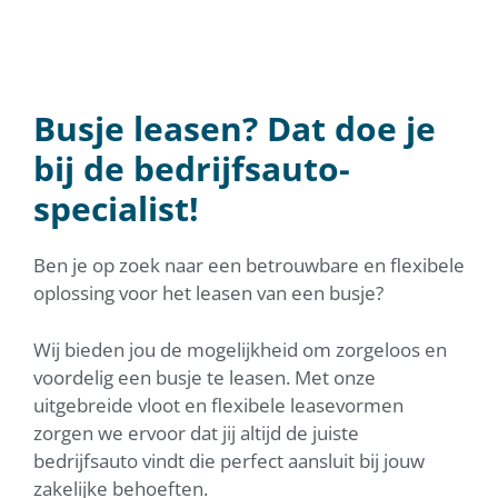
EEN BUSJE LEASEN BIJ DE
SPECIALIST
Busje leasen? Dat doe je
Voor een vast maandbedrag zorgeloos onderweg
bij de bedrijfsauto-
Neem contact met mij op!
specialist!
Ben je op zoek naar een betrouwbare en flexibele
oplossing voor het leasen van een busje?
Wij bieden jou de mogelijkheid om zorgeloos en
voordelig een busje te leasen. Met onze
uitgebreide vloot en flexibele leasevormen
zorgen we ervoor dat jij altijd de juiste
bedrijfsauto vindt die perfect aansluit bij jouw
zakelijke behoeften.