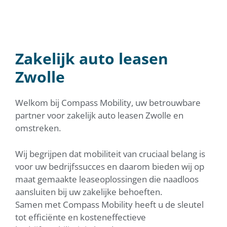
AUTO LEASEN ZWOLLE
Flexibiliteit, maatwerkadvies en zekerheid met
Compass Mobility
Zakelijk auto leasen
Zwolle
Neem contact met mij op!
Welkom bij Compass Mobility, uw betrouwbare
partner voor zakelijk auto leasen Zwolle en
omstreken.
Wij begrijpen dat mobiliteit van cruciaal belang is
voor uw bedrijfssucces en daarom bieden wij op
maat gemaakte leaseoplossingen die naadloos
aansluiten bij uw zakelijke behoeften.
Samen met Compass Mobility heeft u de sleutel
tot efficiënte en kosteneffectieve