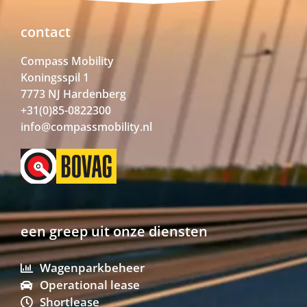
contact
Compass Mobility
Koningsspil 1
7773 NJ Hardenberg
+31(0)85-0822300
info@compassmobility.nl
een greep uit onze diensten
Wagenparkbeheer
Operational lease
Shortlease